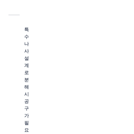
특
수
나
사
설
계
로
분
해
시
공
구
가
필
요