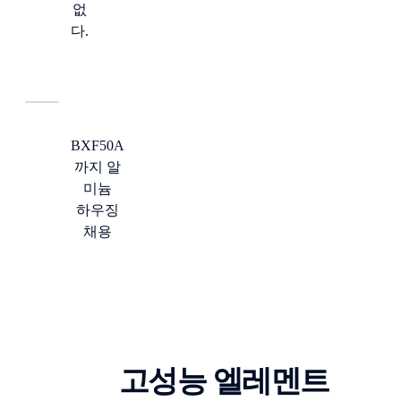
없
다.
BXF50A
까지 알
미늄
하우징
채용
고성능 엘레멘트