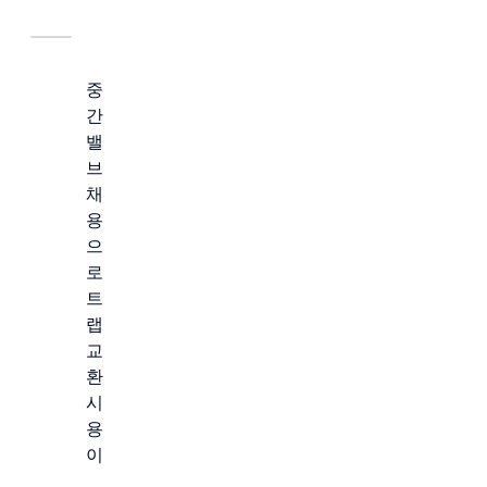
중
간
밸
브
채
용
으
로
트
랩
교
환
시
용
이