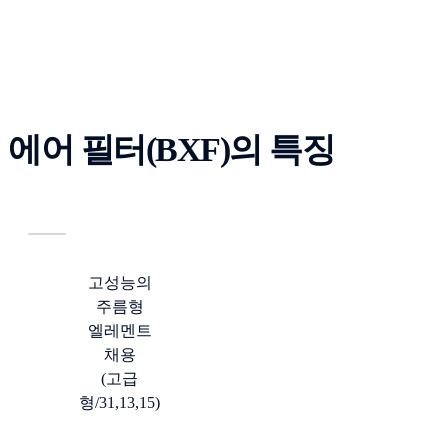
에어 필터(BXF)의 특징
고성능의
주름형
엘레멘트
채용
(고급
형/31,13,15)